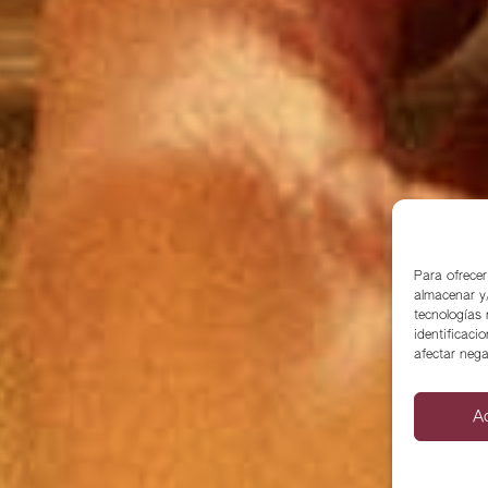
Para ofrecer
almacenar y/
tecnologías
identificaci
afectar nega
A